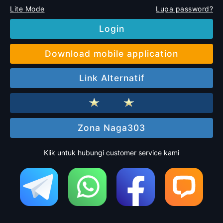
Lite Mode
Lupa password?
Login
Download mobile application
Link Alternatif
Zona Naga303
Klik untuk hubungi customer service kami