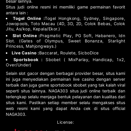
besar lainnya.
Situs judi online resmi ini memiliki game permainan favorit
antara lain :
Togel Online :
Togel Hongkong, Sydney, Singapore,
Jowopools, Toto Macau (4D, 3D, 2D, Colok Bebas, Colok
Jitu, As/kop, Kepala/Ekor.)
Slot Online :
Pragmatic Play, PG Soft, Habanero, Idn
Slot. (Gates of Olympus, Sweet Bonanza, Starlight
Princess, Mahjongways.)
Live Casino :
Baccarat, Roulete, SicboDice
Sportsbook :
Sbobet ( MixParlay, Handicap, 1x2,
Over/Under)
Selain slot gacor dengan berbagai provider besar, situs kami
ini juga menyediakan permainan live casino dengan server
terbaik dan juga game sportsbook sbobet yang tak kalah viral
seperti situs lainnya. NAGA303 situs judi online terbaik dan
terlengkap selalu menjaga bentuk pelayanan dan kualitas dari
situs kami. Pastikan setiap member selalu mengakses situs
web resmi kami yang dapat Anda cek di situs official
NAGA303.
License: