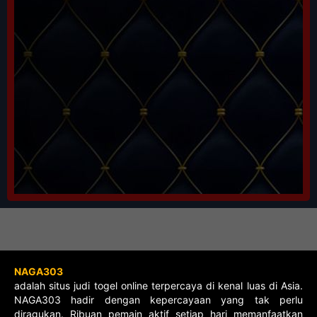
NAGA303
adalah situs judi togel online terpercaya di kenal luas di Asia.
NAGA303 hadir dengan kepercayaan yang tak perlu
diragukan. Ribuan pemain aktif setiap hari memanfaatkan